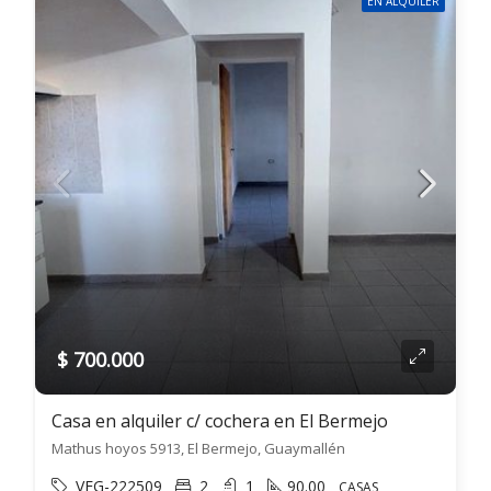
EN ALQUILER
$ 700.000
Casa en alquiler c/ cochera en El Bermejo
Mathus hoyos 5913, El Bermejo, Guaymallén
VEG-222509
2
1
90.00
CASAS