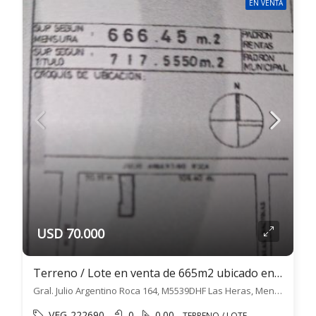
EN VENTA
USD 70.000
Terreno / Lote en venta de 665m2 ubicado en Las Heras
Gral. Julio Argentino Roca 164, M5539DHF Las Heras, Mendoza, Argentina, Las Heras, Las Heras
VEG-222690
0
0.00
TERRENO / LOTE