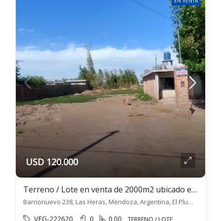
EN VENTA
USD 120.000
Terreno / Lote en venta de 2000m2 ubicado en El Plumerillo
Barrionuevo 238, Las Heras, Mendoza, Argentina, El Plumerillo, Las Heras
VEG-222620
0
0.00
TERRENO / LOTE