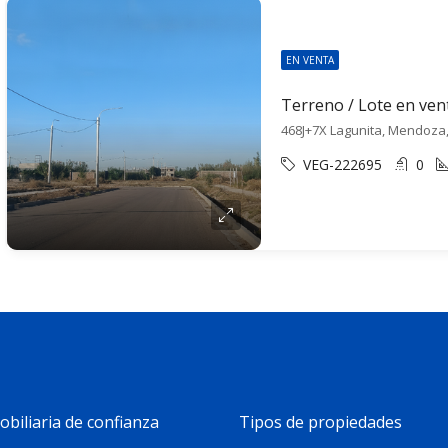
EN VENTA
468J+7X Lagunita, Mendoza
VEG-222695
0
biliaria de confianza
Tipos de propiedades