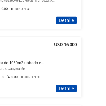
Gral. Julio Argentino Roca 164, M5539DHF Las Heras, Mendoza, Argentina, Las Heras, Las Heras
0.00
TERRENO / LOTE
Detalle
USD 16.000
Terreno / Lote en venta de 1050m2 ubicado en Rodeo de la Cruz
 Cruz, Guaymallén
0
0.00
TERRENO / LOTE
Detalle