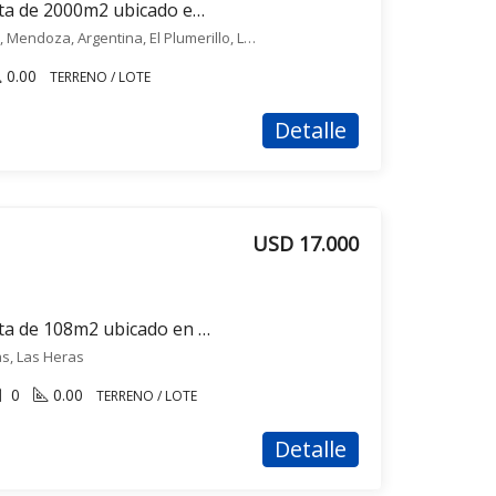
Terreno / Lote en venta de 2000m2 ubicado en El Plumerillo
Barrionuevo 238, Las Heras, Mendoza, Argentina, El Plumerillo, Las Heras
0.00
TERRENO / LOTE
Detalle
USD 17.000
Terreno / Lote en venta de 108m2 ubicado en Las Heras
as, Las Heras
0
0.00
TERRENO / LOTE
Detalle